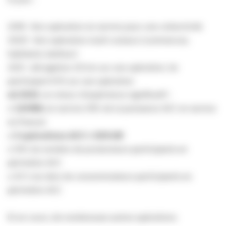
2018 : 1ère opération en service pour une collectivité
2020 : 1ère opération multi-acteurs (commerces,
habitants, bailleur)
2021 : dérogation 20 km sur une opération, 1er
participant HTA sur une opération
mi 2023
, un retour d’expérience significatif :
o
1,8 MWc
en service (15% de la puissance ACC en service
en France)
o
5 opérations ACC > 200 kW
o 10% du nombre de producteurs participants en
périmètre ACC
o 10 % du nbre de consommateurs participants en
périmètre ACC
Et en cours, de nombreuses autres opérations.