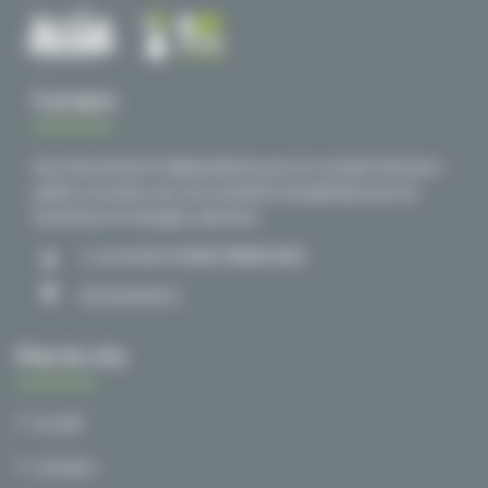
À propos
Des interventions indépendantes pour le compte d’acteurs
publics et privés vers une transition énergétique par les
territoires et l’énergie collective.
1, rue du Nord 59840 PERENCHIES
03 20 00 38 72
Plan du site
Accueil
A propos