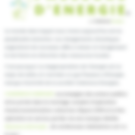
Le monde dans lequel nous vivons aujourd’hui est en
perpétuelle évolution. Les changements climatiques
engendrent de nouveaux défis à relever et réorganisent
le territoire en direction des ressources locales.
C’est pourquoi, la réappropriation de l’énergie est un
enjeu de taille, et c’est bien ce que Passeurs d’Energie,
marque d’activité de la société Cohérence Energies,
COHERENCE ENERGIES
accompagne des acteurs publics
et/ou privés dans le montage complet d’opération
d’autoconsommation collective. Depuis 2018 et la 1ère
opération en service, portée via une marque dédiée
#passeursdenergie
, de nombreuses réalisations ont vu
le jour :