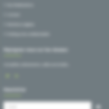
Nos Réalisations
Contact
Mentions Légales
Politique de confidentialité
Rejoignez-nous sur les réseaux
Actualités, événements, veille sectorielle…
Newsletter