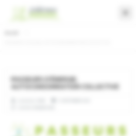
Panneau de gestion des cookies
Accueil
PASSEURS d’énergie, AUTOCONSOMMATION COLLECTIVE
PASSEURS D’ÉNERGIE,
AUTOCONSOMMATION COLLECTIVE
posted by:
ANNE
15 SEPTEMBRE 2023
AUCUN COMMENTAIRE