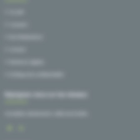
Accueil
A propos
Nos Réalisations
Contact
Mentions Légales
Politique de confidentialité
Rejoignez-nous sur les réseaux
Actualités, événements, veille sectorielle…