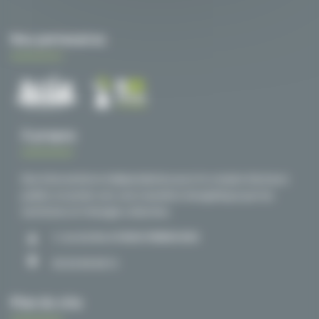
Nos partenaires
À propos
Des interventions indépendantes pour le compte d’acteurs
publics et privés vers une transition énergétique par les
territoires et l’énergie collective.
1, rue du Nord 59840 PERENCHIES
03 20 00 38 72
Plan du site