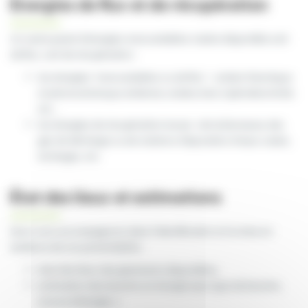
Énergies de flux et de récupération
Un vaste panel d’énergies renouvelables s’avère disponible soit
de flux, soit de récupération :
les énergies “renouvelables ou de flux” : solaire thermique
et photovoltaïque, éolienne, solaire, bois, hydroélectricité,
etc…
les énergies de récupération issues : de la biomasse, des
gaz de décharge ou de stations d’épuration d’eaux usées,
du biogaz, etc.
État des lieux et estimations
Nous vous accompagnons dans l’identification et la mise en
évidence de vos potentialités :
état des lieux des gisements disponibles,
estimation des besoins en énergie (par type de besoins,
source d’énergie…).