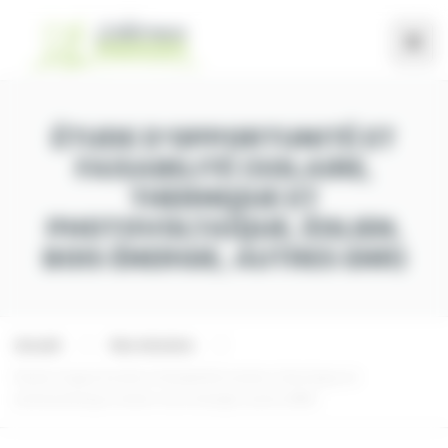
Panneau de gestion des cookies
ÉTUDE D’OPPORTUNITÉ ET
FAISABILITÉ (SOLAIRE,
THERMIQUE ET
PHOTOVOLTAÏQUE, ÉOLIEN,
BOIS ÉNERGIE, AUTRES ENR)
Accueil
Nos missions
Étude d’opportunité et faisabilité (solaire, thermique et
photovoltaïque, éolien, bois énergie, autres ENR)