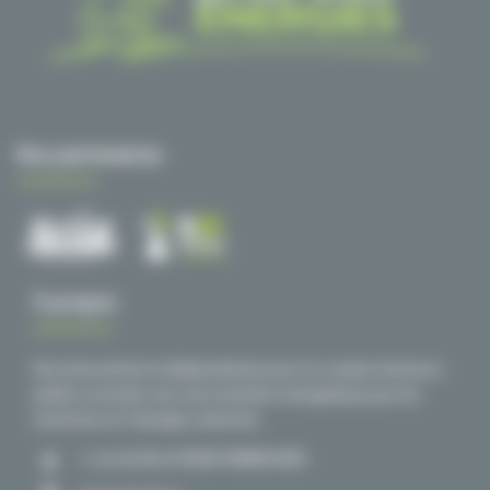
Nos partenaires
À propos
Des interventions indépendantes pour le compte d’acteurs
publics et privés vers une transition énergétique par les
territoires et l’énergie collective.
1, rue du Nord 59840 PERENCHIES