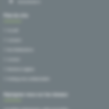
03 20 00 38 72
Plan du site
Accueil
A propos
Nos Réalisations
Contact
Mentions Légales
Politique de confidentialité
Rejoignez-nous sur les réseaux