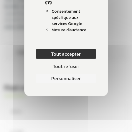
(7)
BLAREL Sylvain
Consentement
sylvain.blarel@coherence-energies.fr
spécifique aux
03 20 00 38 72
services Google
www.coherence-energies.fr
Mesure d'audience
Categories
Actu
Tout accepter
Tout refuser
Personnaliser
Post comment