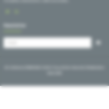
Actualités, événements, veille sectorielle…
Newsletter
© Cohérence ÉNERGIES 2026 | Tous droits réservés | Réalisation
NetCURD