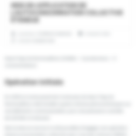
MISE EN APPLICATION DE
L’AUTOCONSOMMATION COLLECTIVE
ÉTENDUE
posted by:
COHÉRENCE ENERGIES
8 JUILLET 2020
AUCUN COMMENTAIRE
Hauts Pays du Montreuillois | 204kWc – 5 producteurs – 9
consommateurs
Opération initiale
En 2018 la Communauté de Communes du Haut-Pays du
Montreuillois a fait installer quatre toitures photovoltaïques sur
ses bâtiments communautaires, pour une puissance cumulée
de 228 kWc (4 toitures).
Dès la mise en service, il a été possible d’engager une opération
d’autoconsommation collective avec l’une des toitures (33kWc).