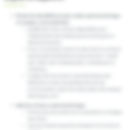
Étude de faisabilité projet solaire photovoltaïque
et analyse consommation
:
Qualification des surfaces disponibles pour
l’implantation de modules photovoltaïques et
dimensionnement.
Forte concertation amont en lien avec le contexte
patrimonial (13 périmètres de protection) : travail
avec l’ABF, choix d’implantation, esthétiques et
matériaux…
Analyse des documents caractéristiques des
bâtiments et aires de parking (factures de
consommation, plans de masse, plans des réseaux
électriques, etc.).
Maitrise d’œuvre photovoltaïque
:
Écriture des documents de consultation et analyse
des offres.
Suivi du chantier jusqu’à la réception et la mise en