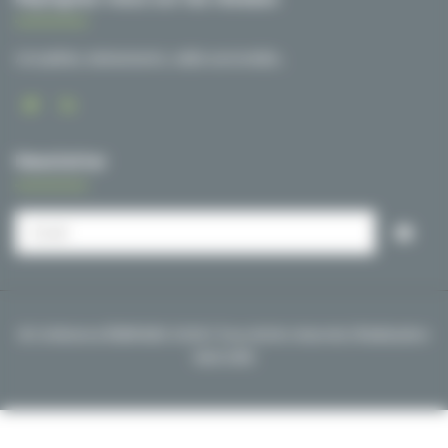
Actualités, événements, veille sectorielle…
Newsletter
© Cohérence ÉNERGIES 2026 | Tous droits réservés | Réalisation
NetCURD