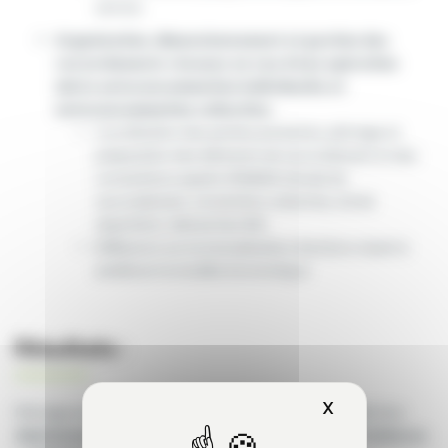
service.
Organisation, dimensionnement et gestion des
raccordements réseaux en vue d’une opération
mixte autoconsommation individuelle et
autoconsommation collective:
Coordination des parties prenantes, pilotage et
préparation des éléments de raccordement et des
conventions auprès d’ENEDIS (étude de
raccordement, convention collective, clé de
répartition, démarches RE).
Réflexions sur la mutualisation d’actions visant à
améliorer le modèle économique
Résultats :
X
Masquer le b
Pilotage en maitrise d’œuvre (AVP/PRO/DCE/ACT/AOR) d’un
déploiement de 5 installations photovoltaïques (toitures