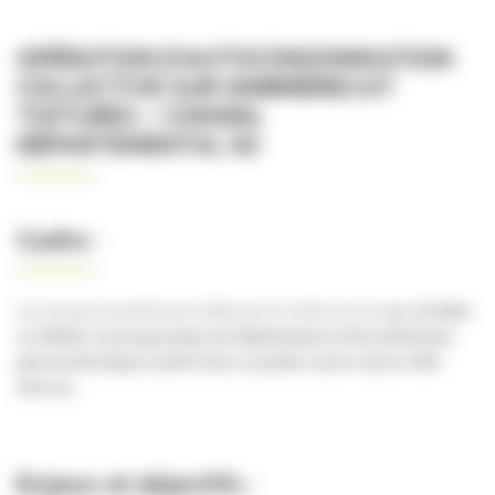
OPÉRATION D’AUTOCONSOMMATION
COLLECTIVE SUR OMBRIÈRES ET
TOITURES – CONSEIL
DÉPARTEMENTAL 62
Cadre :
Sur la base du patrimoine ciblés par le maître d’ouvrage,
étudier
et définir un programme de déploiement d’installations
photovoltaïques multi sites en plein centre de la ville
d’Arras
.
Enjeux et objectifs :