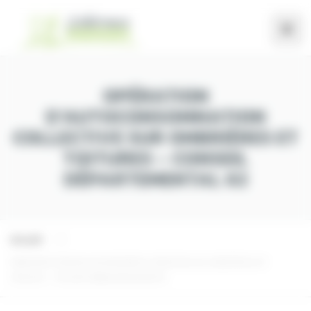
Panneau de gestion des cookies
OPÉRATION
D’AUTOCONSOMMATION
COLLECTIVE SUR OMBRIÈRES ET
TOITURES – CONSEIL
DÉPARTEMENTAL 62
Accueil
Opération d’autoconsommation collective sur ombrières et
toitures – Conseil départemental 62