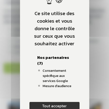
+ ombrières).
La production est distribuée en
autoconsommation collective
Ce site utilise des
pour permettre de couvrir les besoins énergétiques de 7
cookies et vous
sites de la collectivité dans un périmètre de 2 kms.
donne le contrôle
289 kWc (dont 238 kWc en ombrière)
sur ceux que vous
100 % autoconsommation
7 ensemble immobiliers participants en consommation
souhaitez activer
er
Consommateur en HTA (1
en France)
Coût de l’opération : +/- 800 k€HT
Nos partenaires
(7)
TÉLÉCHARGEZ LE PDF
Consentement
spécifique aux
services Google
Mesure d'audience
Tout accepter