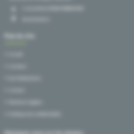
1, rue du Nord 59840 PERENCHIES
03 20 00 38 72
Plan du site
Accueil
A propos
Nos Réalisations
Contact
Mentions Légales
Politique de confidentialité
Rejoignez-nous sur les réseaux