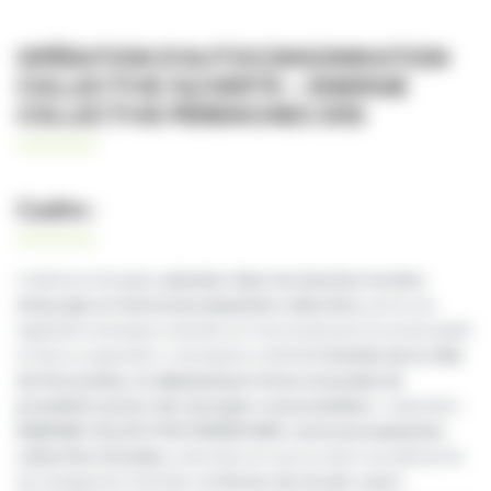
OPÉRATION D’AUTOCONSOMMATION
COLLECTIVE OUVERTE – ENERGIE
COLLECTIVE PÉRENCHIES (59)
Cadre :
Cohérence Energies,
pionnier dans les boucles locales
d’énergie et l’autoconsommation collective
, porte une
ingénierie technique orientée sur l’économie de la fonctionnalité
et de la coopération. L’entreprise a initié
à l’échelle de la ville
de Pérenchies, le déploiement d’une économie de
proximité autour des énergies renouvelables
. L’opération
ENERGIE COLLECTIVE PERENCHIES
,
autoconsommation
collective étendue,
a été mise en oeuvre selon une démarche
de changement d’échelle.
A l’instar du circuit-court