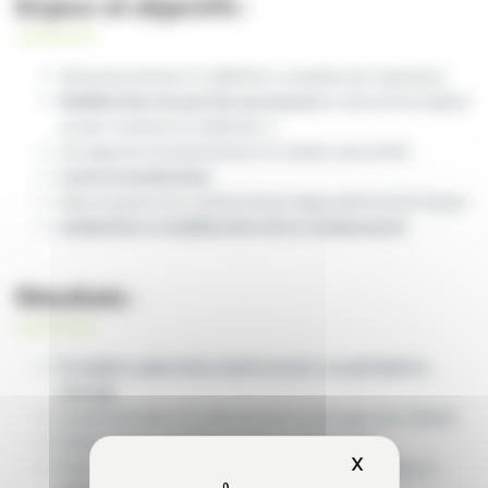
Enjeux et objectifs :
Dimensionnement et définition complète de l’opération
Mobilisation de parties prenantes
(collectivité, bailleur
social, commerces, habitants…)
Portage de l’investissement et création de la PMO
Contractualisation
Mise en place d’un schéma de portage public/privé/citoyen
Animation et mobilisation de la communauté
Résultats :
Première opération multi acteurs en périmètre
étendu
Expérimentation d’outils de suivi et pilotage avec ENEDIS
Évaluation du changement de comportement
X
Masquer le b
Suivi technique et sociétal (partenariat avec la MEL et