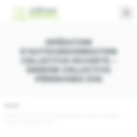
Panneau de gestion des cookies
OPÉRATION
D’AUTOCONSOMMATION
COLLECTIVE OUVERTE –
ENERGIE COLLECTIVE
PÉRENCHIES (59)
Accueil
Opération d’autoconsommation collective ouverte – Energie
Collective Pérenchies (59)