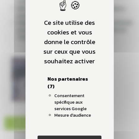
bailleur social)
Mise en service de la 1ère phase (2020) :
1 toiture
pour 13kWc
Ce site utilise des
Démarche de transition et de changement d’échelle
pour atteindre 500 kWc et plus d’une centaine de
cookies et vous
consommateurs
donne le contrôle
sur ceux que vous
souhaitez activer
Nos partenaires
(7)
Consentement
spécifique aux
services Google
Mesure d'audience
TÉLÉCHARGEZ LE PDF