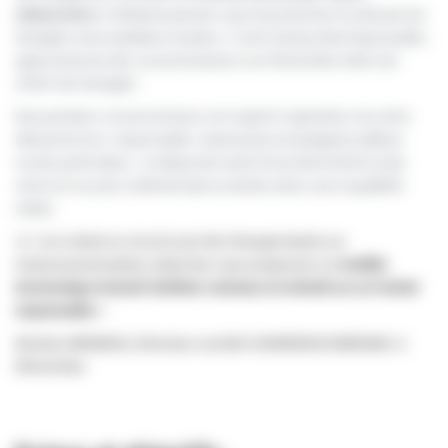
alimentaire
, l’initiative permet, que la production locale par les
énergies renouvelables (solaire…), via le réseau électrique public,
approvisionne des consommateurs sur Pérenchies telle une
AMAP de l’énergie !
Des premiers consom’acteurs ont rejoint l’opération via cette
démarche éco-responsable : pharmacie, boulangerie, bailleur
social, particuliers… et disposent ainsi d’une électricité locale,
verte et à un prix maîtrisé dans la durée selon une traçabilité
réelle.
«(…) en créant un circuit court de l’énergie basée sur
l’autoconsommation collective, nous proposons un
modèle
économique inclusif, résilient, vertueux et orienté sur un l’achat
responsable
»
Nicolas HERNIGOU, Directeur société COHERENCE ENERGIES, à
Pérenchies