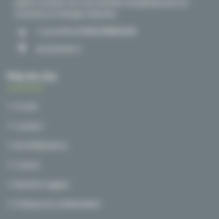
publics et privés vers une transition énergétique par les
territoires et l’énergie collective.
1, rue du Nord 59840 PERENCHIES
03 20 00 38 72
Plan du site
Accueil
A propos
Nos Réalisations
Contact
Mentions Légales
Politique de confidentialité