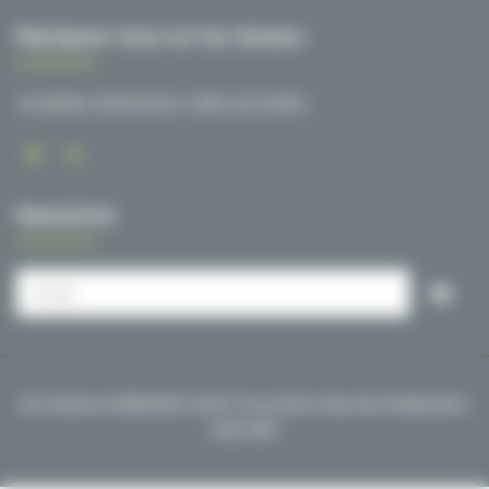
Rejoignez-nous sur les réseaux
Actualités, événements, veille sectorielle…
Newsletter
© Cohérence ÉNERGIES 2026 | Tous droits réservés | Réalisation
NetCURD