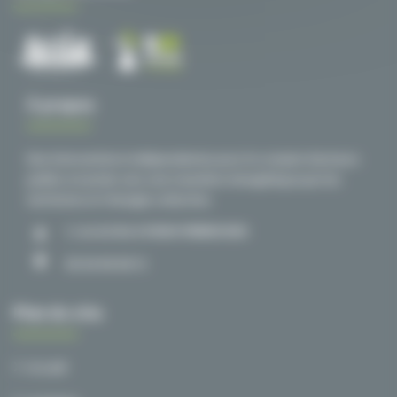
À propos
Des interventions indépendantes pour le compte d’acteurs
publics et privés vers une transition énergétique par les
territoires et l’énergie collective.
1, rue du Nord 59840 PERENCHIES
03 20 00 38 72
Plan du site
Accueil