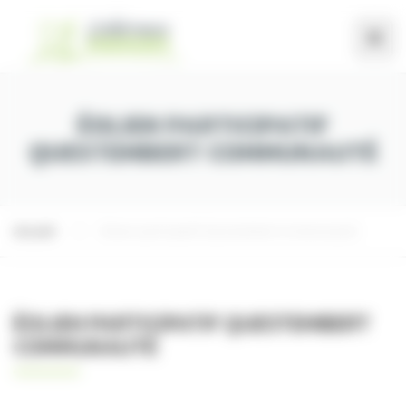
Panneau de gestion des cookies
ÉOLIEN PARTICIPATIF
QUESTEMBERT COMMUNAUTÉ
Accueil
Éolien participatif Questembert Communauté
ÉOLIEN PARTICIPATIF QUESTEMBERT
COMMUNAUTÉ