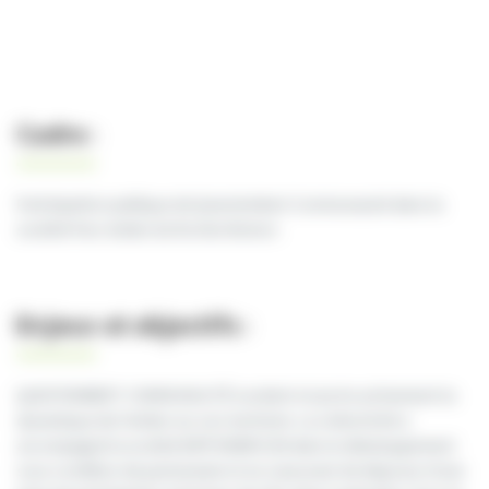
Cadre :
Participation publique de Questembert Communauté dans la
société Parc éolien du Rocher Breton
Enjeux et objectifs :
QUESTEMBERT COMMUNAUTÉ soutient et porte activement la
dynamique de l’éolien sur son territoire. La collectivité a
accompagné la société EIPP/ENERCON dans le développement
sous condition de partenariat et en s’assurant de disposer d’une