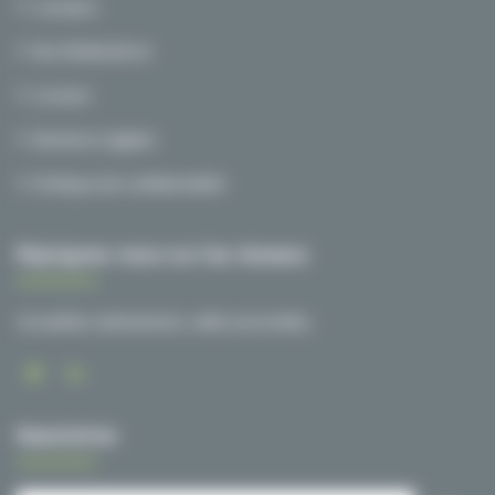
A propos
Nos Réalisations
Contact
Mentions Légales
Politique de confidentialité
Rejoignez-nous sur les réseaux
Actualités, événements, veille sectorielle…
Newsletter