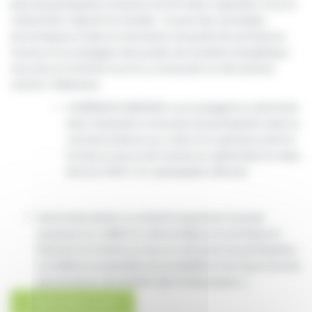
prise de participation à hauteur de 25% dans l‘opération. Pour la
collectivité, l’objectif est double : Assurer des retombées
économiques locales en sécurisant une partie de ses finances
futures et accompagner des projets de transition énergétique
issus de son territoire tout en y conservant un rôle d’acteur
central / fédérateur.
COHÉRENCE ENERGIES a accompagné la collectivité
dans l’évaluation d’une prise de participation dans la
centrale éolienne aux côtés d’un opérateur privé et
la mise en œuvre de l’entrée au capital dans le cadre
de la loi TEPCV (cf. participation directe).
Notre intervention a consisté à expertiser le projet
proposé, à co-définir le cadre juridique, économique et
financier et à mettre en œuvre cette prise de participation
(conditions acceptables de rentabilité et de risque associé,
gouvernance, sécurisation des fonds propres…).
TÉLÉCHARGEZ LE PDF